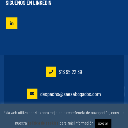
SÍGUENOS EN LINKEDIN
913 95 22 39
despacho@saezabogados.com
Esta web utiliza cookies para mejorar la experiencia de navegación, consulta
José de Abascal 53, 4º | Madrid
nuestra
política de cookies
para más información
Aceptar