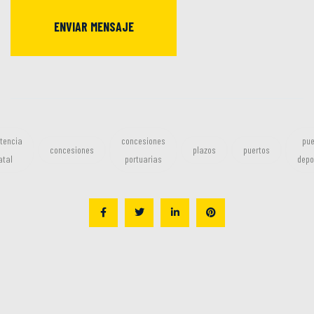
ENVIAR MENSAJE
tencia
concesiones
pue
concesiones
plazos
puertos
atal
portuarias
depo