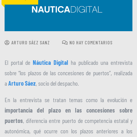
ARTURO SÁEZ SANZ
NO HAY COMENTARIOS
El portal de
Náutica Digital
ha publicado una entrevista
sobre “los plazos de las concesiones de puertos”, realizada
a
Arturo Sáez
, socio del despacho.
En la entrevista se tratan temas como la evolución e
importancia del plazo en las concesiones sobre
puertos
, diferencia entre puerto de competencia estatal y
autonómica, qué ocurre con los plazos anteriores a los