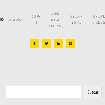
gestión
COVID-
legislación
libertad d
S:
coronavirus
puertos
19
náutica
circulació
deportivos
Buscar